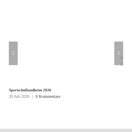
Sommer
29 Jul
Sportschullandheim 2026
29 Juli 2026
|
0 Kommentare