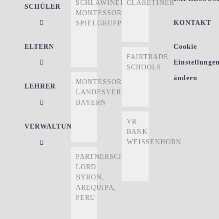
SCHLAWINER
CLARETINER
SCHÜLER
MONTESSORI-
KONTAKT
SPIELGRUPPE
ELTERN
Cookie
FAIRTRADE
Einstellunge
SCHOOLS
ändern
MONTESSORI
LEHRER
LANDESVERBAND
BAYERN
VR
VERWALTUNG
BANK
WEISSENHORN
PARTNERSCHULE
LORD
BYRON,
AREQUIPA,
PERU