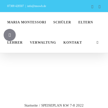
Zum
07309 428507
|
info@msswh.de
Faceboo
Inst
Inhalt
springen
MARIA MONTESSORI
SCHÜLER
ELTERN
Toggle
Sliding
LEHRER
VERWALTUNG
KONTAKT
Bar
Area
SPEISEPLAN
KW 7-8 2022
Startseite
SPEISEPLAN KW 7-8 2022