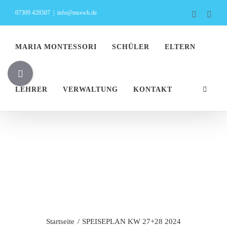
Zum
07309 428507
|
info@msswh.de
Faceboo
Inst
Inhalt
springen
MARIA MONTESSORI
SCHÜLER
ELTERN
Toggle
Sliding
LEHRER
VERWALTUNG
KONTAKT
Bar
Area
SPEISEPLAN
KW 27+28 2024
Startseite
SPEISEPLAN KW 27+28 2024