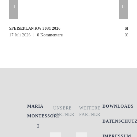
SPEISEPLAN KW 3031 2026
SPEIS
17 Juli 2026
|
0 Kommentare
03 Jul
MARIA
DOWNLOADS
UNSERE
WEITERE
PARTNER
PARTNER
MONTESSORI
DATENSCHUT
IMPRESSUM