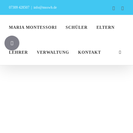
Zum
07309 428507
|
info@msswh.de
Faceboo
Inst
Inhalt
springen
MARIA MONTESSORI
SCHÜLER
ELTERN
Toggle
Sliding
LEHRER
VERWALTUNG
KONTAKT
Bar
Area
Internationale
Debatte Model
United Nation