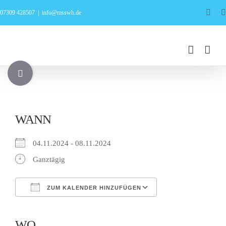
Zum
Face
07309 428507
|
info@msswh.de
Inhalt
springen
Toggle
Sliding
Bar
Area
WANN
04.11.2024 - 08.11.2024
Ganztägig
ZUM KALENDER HINZUFÜGEN
ICS herunterladen
Google Kalender
iCalendar
Office 365
Outlook Live
WO