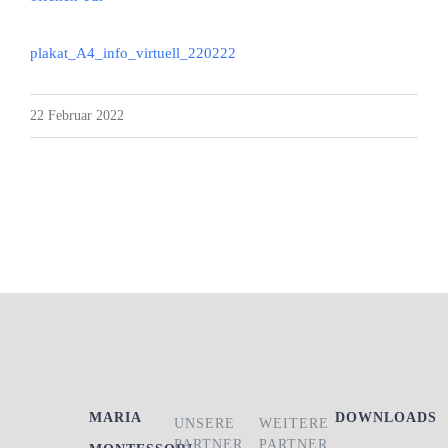
plakat_A4_info_virtuell_220222
22 Februar 2022
MARIA
DOWNLOADS
UNSERE
WEITERE
PARTNER
PARTNER