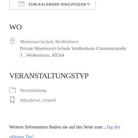
ZUM KALENDER HINZUFÜGEN
ICS herunterladen
Google Kalender
iCalendar
Office 365
Outlook Live
WO
Montessorischule Weißenhorn
Private Montessori-Schule Weißenhorn Claretinerstraße
3 , Weißenhorn, 89264
VERANSTALTUNGSTYP
Veranstaltung
Infoabend
,
virtuell
Weitere Information finden sie auf der Seite zum
„Tag der
offenen Tür“