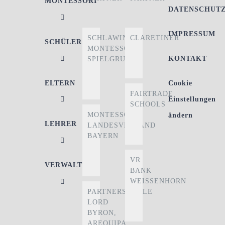
MONTESSORI
DATENSCHUT
IMPRESSUM
SCHLAWINER
CLARETINER
SCHÜLER
MONTESSORI-
KONTAKT
SPIELGRUPPE
ELTERN
Cookie
FAIRTRADE
Einstellungen
SCHOOLS
MONTESSORI
ändern
LEHRER
LANDESVERBAND
BAYERN
VR
VERWALTUNG
BANK
WEISSENHORN
PARTNERSCHULE
LORD
BYRON,
AREQUIPA,