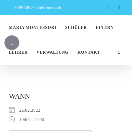
Zum
Facebook
Insta
07309 428507
|
info@msswh.de
Inhalt
springen
MARIA MONTESSORI
SCHÜLER
ELTERN
Toggle
Sliding
LEHRER
VERWALTUNG
KONTAKT
Bar
Area
WANN
22.02.2022
19:00 - 21:00