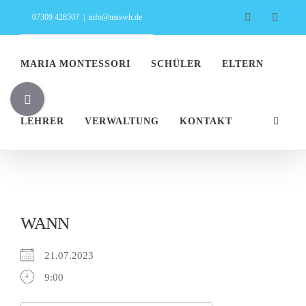
Zum
Facebook
Insta
07309 428507
|
info@msswh.de
Inhalt
springen
MARIA MONTESSORI
SCHÜLER
ELTERN
Toggle
Sliding
LEHRER
VERWALTUNG
KONTAKT
Bar
Area
WANN
21.07.2023
9:00