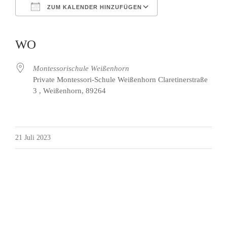
ZUM KALENDER HINZUFÜGEN
ICS herunterladen
Google Kalender
iCalendar
Office 365
Outlook Live
WO
Montessorischule Weißenhorn
Private Montessori-Schule Weißenhorn Claretinerstraße
3 , Weißenhorn, 89264
21 Juli 2023