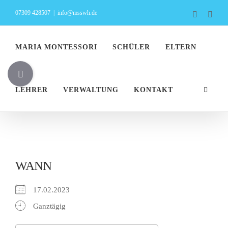
Zum
07309 428507
|
info@msswh.de
Faceboo
Inst
Inhalt
springen
MARIA MONTESSORI
SCHÜLER
ELTERN
Toggle
Sliding
LEHRER
VERWALTUNG
KONTAKT
Bar
Area
WANN
17.02.2023
Ganztägig