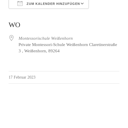
ZUM KALENDER HINZUFÜGEN
ICS herunterladen
Google Kalender
iCalendar
Office 365
Outlook Live
WO
Montessorischule Weißenhorn
Private Montessori-Schule Weißenhorn Claretinerstraße
3 , Weißenhorn, 89264
17 Februar 2023