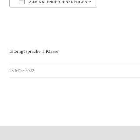
ZUM KALENDER HINZUFÜGEN
ICS herunterladen
Google Kalender
iCalendar
Office 365
Outlook Live
Elterngespräche 1.Klasse
25 März 2022