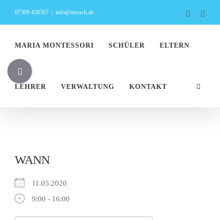
Zum
07309 428507
|
info@msswh.de
Faceboo
Inst
Inhalt
springen
MARIA MONTESSORI
SCHÜLER
ELTERN
Toggle
Sliding
LEHRER
VERWALTUNG
KONTAKT
Bar
Area
WANN
11.05.2020
9:00 - 16:00