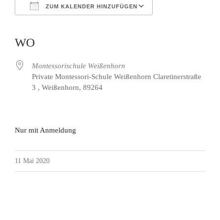
ZUM KALENDER HINZUFÜGEN
ICS herunterladen
Google Kalender
iCalendar
Office 365
Outlook Live
WO
Montessorischule Weißenhorn
Private Montessori-Schule Weißenhorn Claretinerstraße
3 , Weißenhorn, 89264
Nur mit Anmeldung
11 Mai 2020