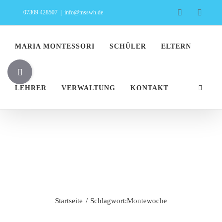
Zum
Facebook
Insta
07309 428507
|
info@msswh.de
Inhalt
springen
MARIA MONTESSORI
SCHÜLER
ELTERN
Toggle
Sliding
LEHRER
VERWALTUNG
KONTAKT
Bar
Area
Montewoche
Startseite
Schlagwort:
Montewoche