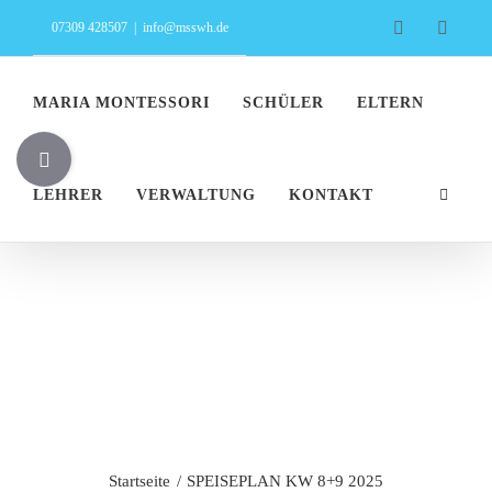
Zum
Facebook
Insta
07309 428507
|
info@msswh.de
Inhalt
springen
MARIA MONTESSORI
SCHÜLER
ELTERN
Toggle
Sliding
LEHRER
VERWALTUNG
KONTAKT
Bar
Area
SPEISEPLAN
KW 8+9 2025
Startseite
SPEISEPLAN KW 8+9 2025