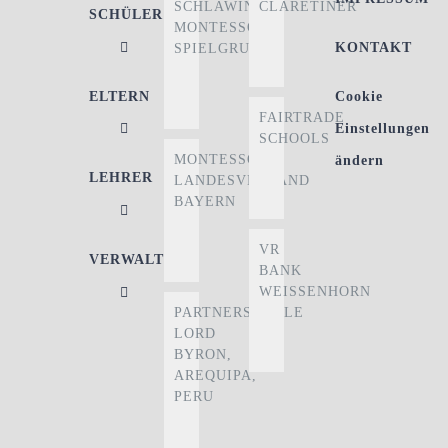
SCHLAWINER
CLARETINER
SCHÜLER
MONTESSORI-
KONTAKT
SPIELGRUPPE
ELTERN
Cookie
FAIRTRADE
Einstellungen
SCHOOLS
MONTESSORI
ändern
LEHRER
LANDESVERBAND
BAYERN
VR
VERWALTUNG
BANK
WEISSENHORN
PARTNERSCHULE
LORD
BYRON,
AREQUIPA,
PERU