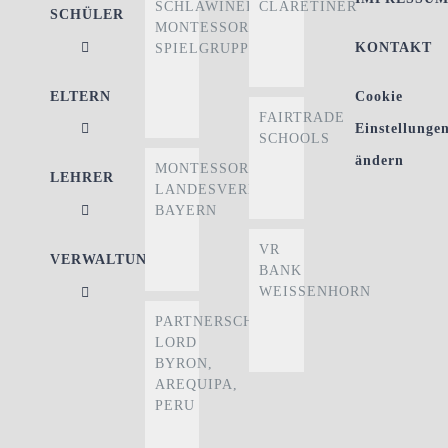
SCHLAWINER
CLARETINER
SCHÜLER
MONTESSORI-
KONTAKT
SPIELGRUPPE
ELTERN
Cookie
FAIRTRADE
Einstellunge
SCHOOLS
ändern
MONTESSORI
LEHRER
LANDESVERBAND
BAYERN
VR
VERWALTUNG
BANK
WEISSENHORN
PARTNERSCHULE
LORD
BYRON,
AREQUIPA,
PERU