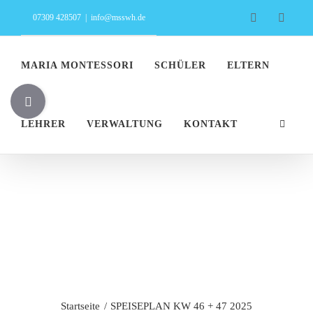
Zum
Facebook
Insta
07309 428507
|
info@msswh.de
Inhalt
springen
MARIA MONTESSORI
SCHÜLER
ELTERN
Toggle
Sliding
LEHRER
VERWALTUNG
KONTAKT
Bar
Area
SPEISEPLAN
KW 46 + 47 2025
Startseite
SPEISEPLAN KW 46 + 47 2025