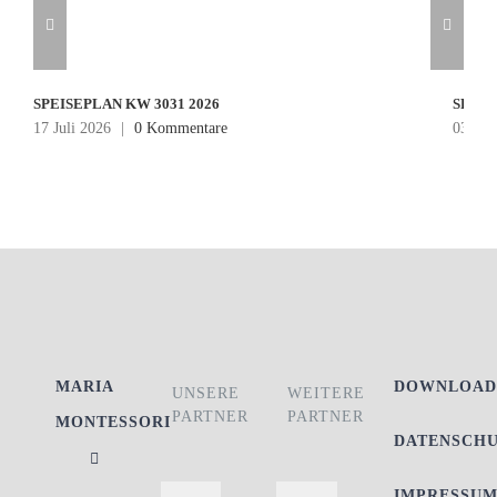
SPEISEPLAN KW 3031 2026
SPEIS
17 Juli 2026
|
0 Kommentare
03 Jul
MARIA
DOWNLOAD
UNSERE
WEITERE
PARTNER
PARTNER
MONTESSORI
DATENSCH
IMPRESSU