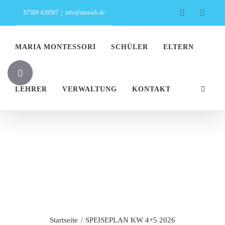
Zum
Facebook
Insta
07309 428507
|
info@msswh.de
Inhalt
springen
MARIA MONTESSORI
SCHÜLER
ELTERN
Toggle
Sliding
LEHRER
VERWALTUNG
KONTAKT
Bar
Area
SPEISEPLAN
KW 4+5 2026
Startseite
SPEISEPLAN KW 4+5 2026