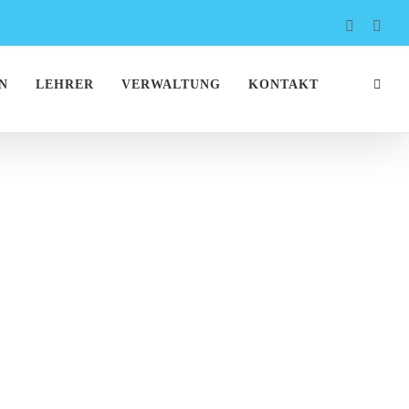
Faceboo
Inst
N
LEHRER
VERWALTUNG
KONTAKT
 2025