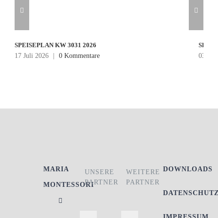
SPEISEPLAN KW 3031 2026
SPEIS
17 Juli 2026
|
0 Kommentare
03 Jul
MARIA
DOWNLOADS
UNSERE
WEITERE
PARTNER
PARTNER
MONTESSORI
DATENSCHUT
IMPRESSUM