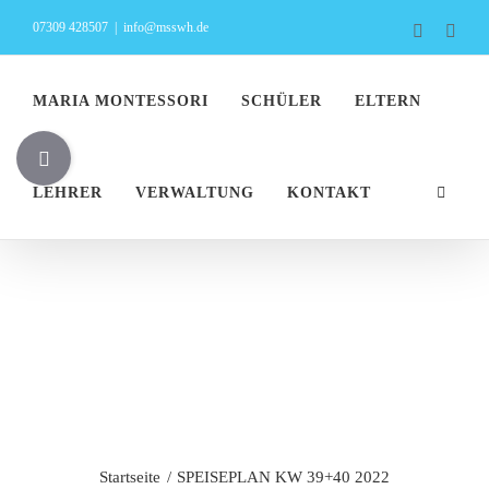
Zum
07309 428507
|
info@msswh.de
Faceboo
Inst
Inhalt
springen
MARIA MONTESSORI
SCHÜLER
ELTERN
Toggle
Sliding
LEHRER
VERWALTUNG
KONTAKT
Bar
Area
SPEISEPLAN
KW 39+40 2022
Startseite
SPEISEPLAN KW 39+40 2022