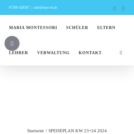
Zum
07309 428507
|
info@msswh.de
Faceboo
Inst
Inhalt
springen
MARIA MONTESSORI
SCHÜLER
ELTERN
Toggle
Sliding
LEHRER
VERWALTUNG
KONTAKT
Bar
Area
SPEISEPLAN
KW 23+24 2024
Startseite
SPEISEPLAN KW 23+24 2024