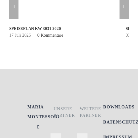
SPEISEPLAN KW 3031 2026
SPEIS
17 Juli 2026
|
0 Kommentare
03 Jul
MARIA
DOWNLOADS
UNSERE
WEITERE
PARTNER
PARTNER
MONTESSORI
DATENSCHUT
IMPRESSUM