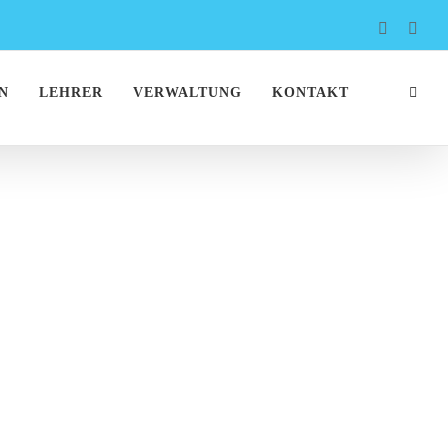
Faceboo
Inst
N
LEHRER
VERWALTUNG
KONTAKT
E NR4