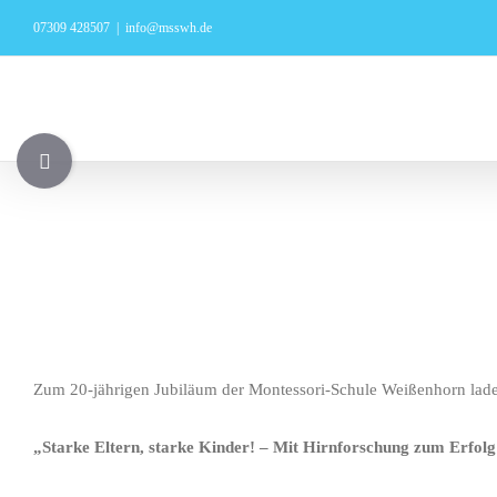
Zum
07309 428507
|
info@msswh.de
Inhalt
springen
Toggle
Sliding
Bar
Area
Zum 20-jährigen Jubiläum der Montessori-Schule Weißenhorn laden
„Starke Eltern, starke Kinder! – Mit Hirnforschung zum Erfolg