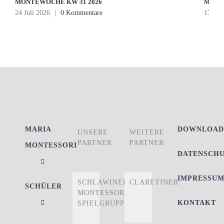
MONTEWOCHE KW 31 2026
MONT
24 Juli 2026
|
0 Kommentare
17 Jul
MARIA
DOWNLOAD
UNSERE
WEITERE
PARTNER
PARTNER
MONTESSORI
DATENSCH
IMPRESSU
SCHLAWINER
CLARETINER
SCHÜLER
MONTESSORI-
KONTAKT
SPIELGRUPPE