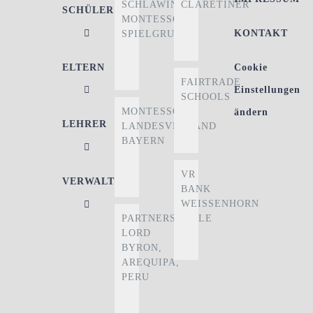
SCHLAWINER
CLARETINER
SCHÜLER
MONTESSORI-
KONTAKT
SPIELGRUPPE
ELTERN
Cookie
FAIRTRADE
Einstellungen
SCHOOLS
MONTESSORI
ändern
LEHRER
LANDESVERBAND
BAYERN
VR
VERWALTUNG
BANK
WEISSENHORN
PARTNERSCHULE
LORD
BYRON,
AREQUIPA,
PERU