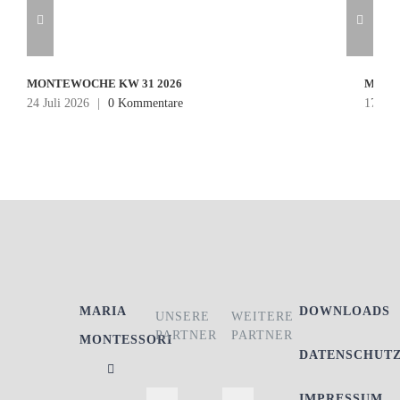
MONTEWOCHE KW 31 2026
MONT
24 Juli 2026
|
0 Kommentare
17 Jul
MARIA
DOWNLOADS
UNSERE
WEITERE
PARTNER
PARTNER
MONTESSORI
DATENSCHUT
IMPRESSUM