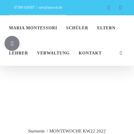
Zum
Facebook
Insta
07309 428507
|
info@msswh.de
Inhalt
springen
MARIA MONTESSORI
SCHÜLER
ELTERN
Toggle
Sliding
LEHRER
VERWALTUNG
KONTAKT
Bar
Area
MONTEWOCHE
KW22 2022
Startseite
MONTEWOCHE KW22 2022