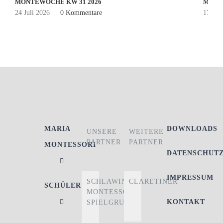
MONTEWOCHE KW 31 2026
MONT
24 Juli 2026
|
0 Kommentare
17 Jul
MARIA
DOWNLOADS
UNSERE
WEITERE
PARTNER
PARTNER
MONTESSORI
DATENSCHUT
IMPRESSUM
SCHLAWINER
CLARETINER
SCHÜLER
MONTESSORI-
KONTAKT
SPIELGRUPPE