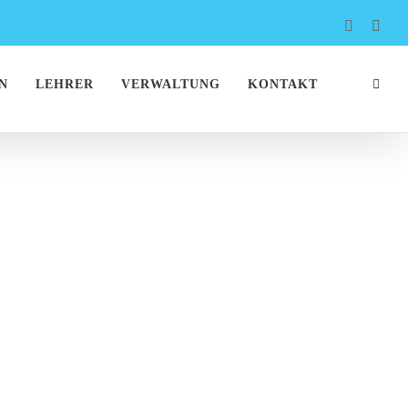
Faceboo
Inst
N
LEHRER
VERWALTUNG
KONTAKT
2025