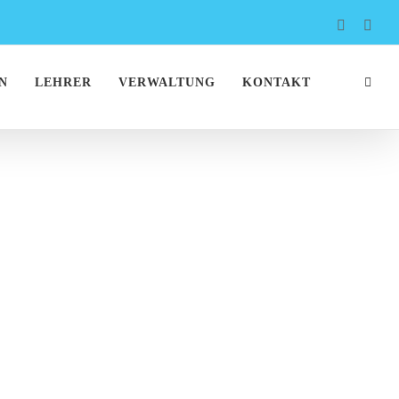
Faceboo
Inst
N
LEHRER
VERWALTUNG
KONTAKT
2022