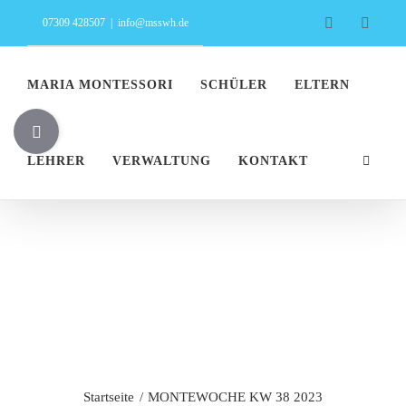
Zum
Facebook
Insta
07309 428507
|
info@msswh.de
Inhalt
springen
MARIA MONTESSORI
SCHÜLER
ELTERN
Toggle
Sliding
LEHRER
VERWALTUNG
KONTAKT
Bar
Area
MONTEWOCHE
KW 38 2023
Startseite
MONTEWOCHE KW 38 2023