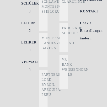
SCHLAWINER
CLARETINER
SCHÜLER
MONTESSORI-
KONTAKT
SPIELGRUPPE
ELTERN
Cookie
FAIRTRADE
Einstellungen
SCHOOLS
MONTESSORI
ändern
LEHRER
LANDESVERBAND
BAYERN
VR
VERWALTUNG
BANK
WEISSENHORN
PARTNERSCHULE
LORD
BYRON,
AREQUIPA,
PERU