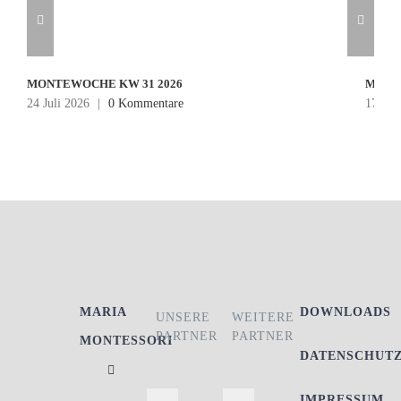
MONTEWOCHE KW 31 2026
MONT
24 Juli 2026
|
0 Kommentare
17 Jul
MARIA
DOWNLOADS
UNSERE
WEITERE
PARTNER
PARTNER
MONTESSORI
DATENSCHUT
IMPRESSUM