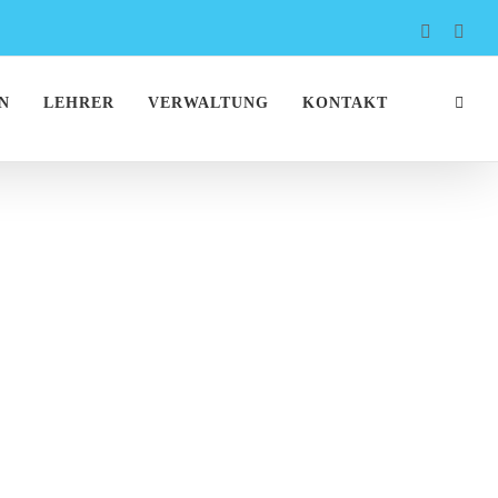
Faceboo
Inst
N
LEHRER
VERWALTUNG
KONTAKT
2024