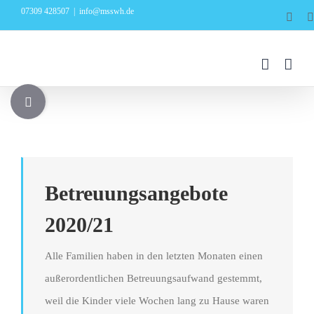
Zum
07309 428507
|
info@msswh.de
Face
Inhalt
springen
Toggle
Sliding
Bar
Area
Betreuungsangebote
2020/21
Alle Familien haben in den letzten Monaten einen
außerordentlichen Betreuungsaufwand gestemmt,
weil die Kinder viele Wochen lang zu Hause waren