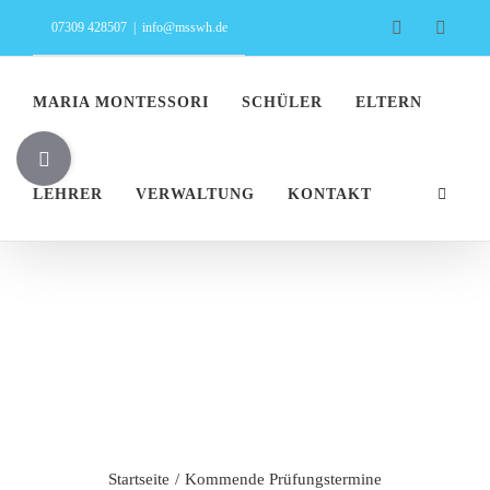
Zum
Facebook
Insta
07309 428507
|
info@msswh.de
Inhalt
springen
MARIA MONTESSORI
SCHÜLER
ELTERN
Toggle
Sliding
LEHRER
VERWALTUNG
KONTAKT
Bar
Area
Kommende
Prüfungstermine
Startseite
Kommende Prüfungstermine