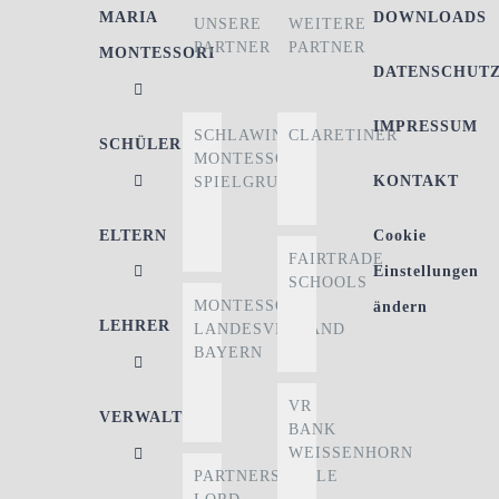
MARIA
DOWNLOADS
UNSERE
WEITERE
PARTNER
PARTNER
MONTESSORI
DATENSCHUT
IMPRESSUM
SCHLAWINER
CLARETINER
SCHÜLER
MONTESSORI-
KONTAKT
SPIELGRUPPE
ELTERN
Cookie
FAIRTRADE
Einstellungen
SCHOOLS
MONTESSORI
ändern
LEHRER
LANDESVERBAND
BAYERN
VR
VERWALTUNG
BANK
WEISSENHORN
PARTNERSCHULE