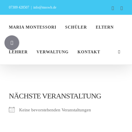
Zum
07309 428507
|
info@msswh.de
Faceboo
Inst
Inhalt
springen
MARIA MONTESSORI
SCHÜLER
ELTERN
Toggle
Sliding
LEHRER
VERWALTUNG
KONTAKT
Bar
Area
NÄCHSTE VERANSTALTUNG
Keine bevorstehenden Veranstaltungen