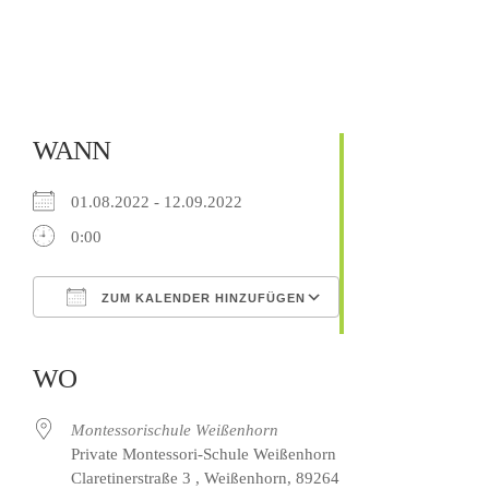
WANN
01.08.2022 - 12.09.2022
0:00
ZUM KALENDER HINZUFÜGEN
ICS herunterladen
Google Kalender
iCalendar
Office 365
Outlook Live
WO
Montessorischule Weißenhorn
Private Montessori-Schule Weißenhorn
Claretinerstraße 3 , Weißenhorn, 89264