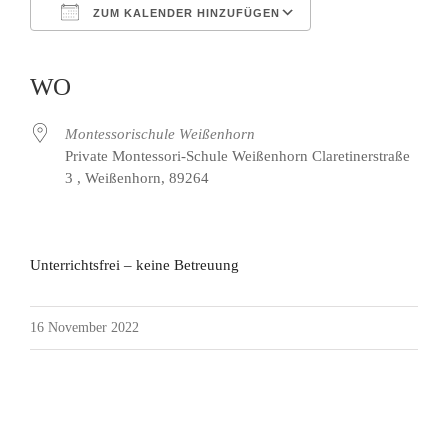
ZUM KALENDER HINZUFÜGEN
ICS herunterladen
Google Kalender
iCalendar
Office 365
Outlook Live
WO
Montessorischule Weißenhorn
Private Montessori-Schule Weißenhorn Claretinerstraße
3 , Weißenhorn, 89264
Unterrichtsfrei – keine Betreuung
16 November 2022