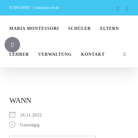
Zum
07309 428507
|
info@msswh.de
Faceboo
Inst
Inhalt
springen
MARIA MONTESSORI
SCHÜLER
ELTERN
Toggle
Sliding
LEHRER
VERWALTUNG
KONTAKT
Bar
Area
WANN
16.11.2022
Ganztägig