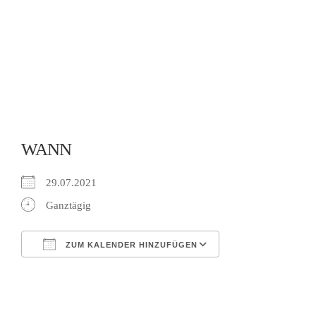
WANN
29.07.2021
Ganztägig
ZUM KALENDER HINZUFÜGEN
ICS herunterladen
Google Kalender
iCalendar
Office 365
Outlook Live