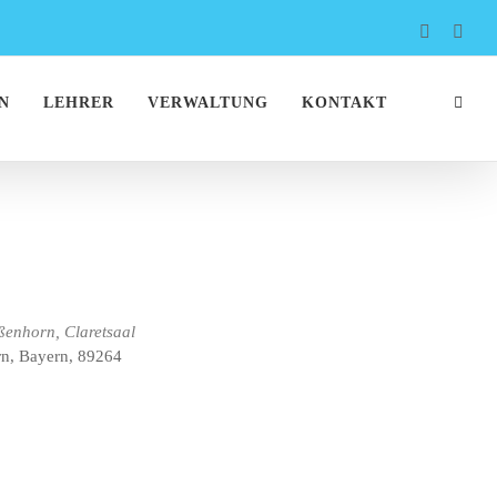
Faceboo
Inst
N
LEHRER
VERWALTUNG
KONTAKT
ßenhorn, Claretsaal
rn, Bayern, 89264