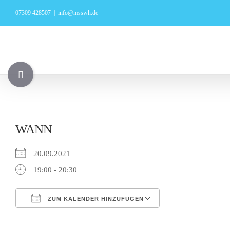
Zum
07309 428507
|
info@msswh.de
Inhalt
springen
Toggle
Sliding
Bar
Area
WANN
20.09.2021
19:00 - 20:30
ZUM KALENDER HINZUFÜGEN
ICS herunterladen
Google Kalender
iCalendar
Office 365
Outlook Live