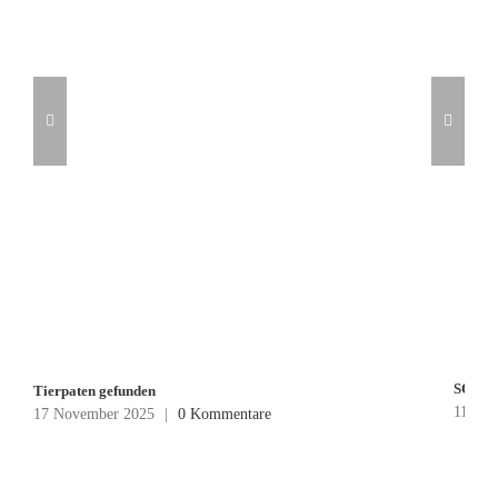
SOMM
Tierpaten gefunden
11 Mär
17 November 2025
|
0 Kommentare