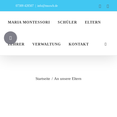
Zum
07309 428507
|
info@msswh.de
Faceboo
Inst
Inhalt
springen
MARIA MONTESSORI
SCHÜLER
ELTERN
Toggle
Sliding
LEHRER
VERWALTUNG
KONTAKT
Bar
Area
An unsere Eltern
Startseite
An unsere Eltern
Zeige